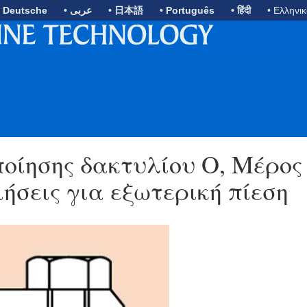
• Deutsche
• عربى
• 日本語
• Português
• हिंदी
• Ελληνι
οίησης δακτυλίου Ο, Μέρος 
ήσεις για εξωτερική πίεση