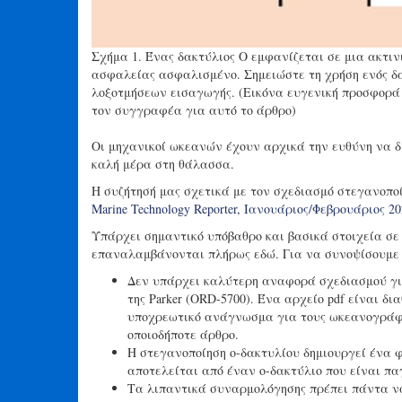
Σχήμα 1. Ένας δακτύλιος Ο εμφανίζεται σε μια ακτιν
ασφαλείας ασφαλισμένο. Σημειώστε τη χρήση ενός δα
λοξοτμήσεων εισαγωγής. (Εικόνα ευγενική προσφορά 
τον συγγραφέα για αυτό το άρθρο)
Οι μηχανικοί ωκεανών έχουν αρχικά την ευθύνη να δ
καλή μέρα στη θάλασσα.
Η συζήτησή μας σχετικά με τον σχεδιασμό στεγανοποί
Marine Technology Reporter, Ιανουάριος/Φεβρουάριος 20
Υπάρχει σημαντικό υπόβαθρο και βασικά στοιχεία σε 
επαναλαμβάνονται πλήρως εδώ. Για να συνοψίσουμε 
Δεν υπάρχει καλύτερη αναφορά σχεδιασμού για
της Parker (ORD-5700). Ένα αρχείο pdf είναι δ
υποχρεωτικό ανάγνωσμα για τους ωκεανογράφου
οποιοδήποτε άρθρο.
Η στεγανοποίηση ο-δακτυλίου δημιουργεί ένα 
αποτελείται από έναν ο-δακτύλιο που είναι πα
Τα λιπαντικά συναρμολόγησης πρέπει πάντα να 