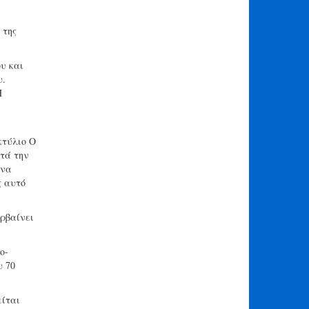
 της
υ και
υ.
Η
κτύλιο Ο
τά την
 να
ς αυτό
ρβαίνει
ο-
υ 70
είται