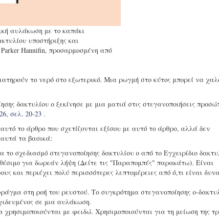
ική αυλάκωση με το καπάκι
κτυλίου υποστήριξης και
Parker Hannifin, προσαρμοσμένη από
ιατηρούν το νερό στο εξωτερικό. Μια ρωγμή στο κύτος μπορεί να χαλ
ησης δακτυλίου ο ξεκίνησε με μια ματιά στις στεγανοποιήσεις προσώ
26, σελ. 20-23
.
αυτό το άρθρο που σχετίζονται εξίσου με αυτό το άρθρο, αλλά δεν
αυτά τα βασικά:
 το σχεδιασμό στεγανοποίησης δακτυλίου o από το Εγχειρίδιο δακτυ
ιαθέσιμο για δωρεάν λήψη (Δείτε τις "Παραπομπές" παρακάτω). Είναι
ς και περιέχει πολύ περισσότερες λεπτομέρειες από ό,τι είναι δυν
φράγμα στη ροή του ρευστού. Το συγκρότημα στεγανοποίησης ο-δακτυ
γιδευμένος σε μια αυλάκωση.
χρησιμοποιούνται με φειδώ. Χρησιμοποιούνται για τη μείωση της τρ