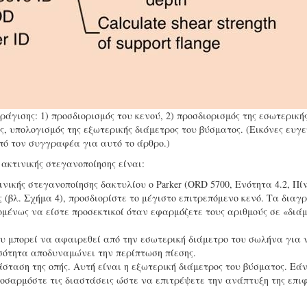
άγισης: 1) προσδιορισμός του κενού, 2) προσδιορισμός της εσωτερική
ς, υπολογισμός της εξωτερικής διάμετρος του βύσματος. (Εικόνες ευγε
πό τον συγγραφέα για αυτό το άρθρο.)
ακτινικής στεγανοποίησης είναι:
νικής στεγανοποίησης δακτυλίου o Parker (ORD 5700, Ενότητα 4.2, Πί
ς (βλ. Σχήμα 4), προσδιορίστε το μέγιστο επιτρεπόμενο κενό. Τα δια
πομένως να είστε προσεκτικοί όταν εφαρμόζετε τους αριθμούς σε «διά
ου μπορεί να αφαιρεθεί από την εσωτερική διάμετρο του σωλήνα για 
οσότητα αποδυναμώνει την περίπτωση πίεσης.
άσταση της οπής. Αυτή είναι η εξωτερική διάμετρος του βύσματος. Εά
ροσαρμόστε τις διαστάσεις ώστε να επιτρέψετε την ανάπτυξη της επι