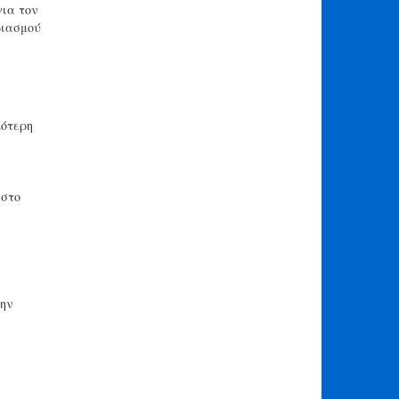
για τον
διασμού
λότερη
ιστο
την