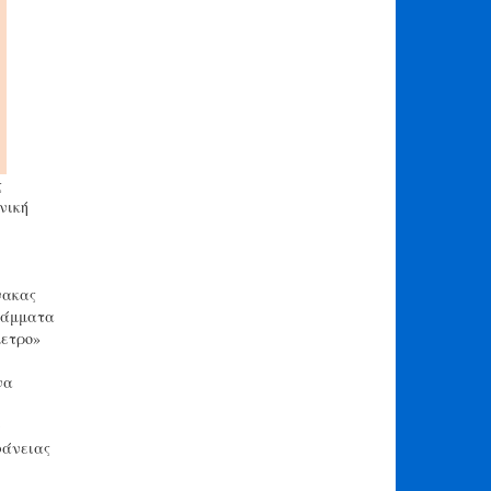
ς
νική
νακας
γράμματα
μετρο»
να
ν
φάνειας