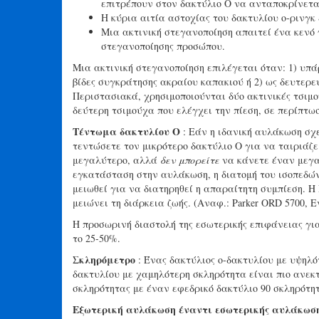
επιτρέπουν στον δακτύλιο Ο να ανταποκρίνεται
Η κύρια αιτία αστοχίας του δακτυλίου ο-ρινγκ 
Μια ακτινική στεγανοποίηση απαιτεί ένα κενό 
στεγανοποίησης προσώπου.
Μια ακτινική στεγανοποίηση επιλέγεται όταν: 1) υπ
βίδες συγκράτησης ακραίου καπακιού ή 2) ως δευτερ
Περιστασιακά, χρησιμοποιούνται δύο ακτινικές τσιμο
δεύτερη τσιμούχα που ελέγχει την πίεση, σε περίπτω
Τέντωμα δακτυλίου Ο
: Εάν η ιδανική αυλάκωση σχ
τεντώσετε τον μικρότερο δακτύλιο Ο για να ταιριάζ
μεγαλύτερο, αλλά
δεν μπορείτε
να κάνετε έναν μεγα
εγκατάσταση στην αυλάκωση, η διατομή του ισοπεδών
μειωθεί για να διατηρηθεί η απαραίτητη συμπίεση. Η
μειώνει τη διάρκεια ζωής. (Αναφ.: Parker ORD 5700, Ε
Η προσωρινή διαστολή της εσωτερικής επιφάνειας γ
το 25-50%.
Σκληρόμετρο
: Ένας δακτύλιος ο-δακτυλίου με υψηλό
δακτυλίου με χαμηλότερη σκληρότητα είναι πιο ανεκτ
σκληρότητας με έναν εφεδρικό δακτύλιο 90 σκληρότητ
Εξωτερική αυλάκωση έναντι εσωτερικής αυλάκωσ