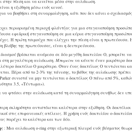
 στην πίεση και να κινείται μέσα στην αυλάκωση.
είναι η εξώθηση μέσω ενός κενού.
για να βοηθήσει στη συναρμολόγηση, κάτι που δεν κάνει ο σχεδιασμός
άρχει περιορισμένη περιοχή φλάντζας για μια στεγανοποίηση προσώπο
εύουσα εφεδρική στεγανοποίηση σε μια κύρια στεγανοποίηση προσώπο
ύχες. Η πρώτη τσιμούχα που ελέγχει την πίεση είναι η πρωτεύουσα. 
ση βλάβης της πρωτεύουσας, είναι η δευτερεύουσα.
εδιασμού βρίσκεται ανάμεσα σε δύο μεγέθη δακτυλίου Ο, μπορείτε να
ει στη μεγαλύτερη αυλάκωση.
Μπορείτε
να κάνετε έναν μικρότερο δα
λύτερο δακτύλιο Ο μικρότερο. Όταν ένας δακτύλιος Ο τεντώνεται κα
εται. Πέρα από το 2-3% της τάνυσης, το βάθος της αυλάκωσης πρέπει
 Parker συνιστά να μην τεντώνεται ο δακτύλιος Ο πάνω από 5%, καθώ
νότητα 3.5, «Τέντωμα»).
ια να φτάσει στην αυλάκωση κατά τη συναρμολόγηση συνήθως δεν υπε
τερη σκληρότητα αντιστέκεται καλύτερα στην εξώθηση. Οι δακτύλιοι 
ικοί στις επιφανειακές ατέλειες. Η χρήση ενός δακτυλίου ο-δακτυλίο
ας παρέχει το καλύτερο και των δύο.
ης
: Μια αυλάκωση o-ring στην εξωτερική πλευρά ενός βύσματος θεωρ