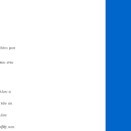
άσει μια
που στο
λίου o
ατόν σε
λίου
ιβής και