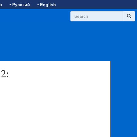
κά
• Русский
• English
2: