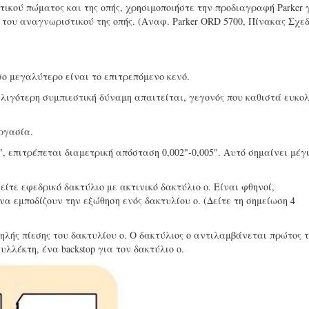
ικού πώματος και της οπής, χρησιμοποιήστε την προδιαγραφή Parker 
 του αναγνωριστικού της οπής. (Αναφ. Parker ORD 5700, Πίνακας Σχε
σο μεγαλύτερο είναι το επιτρεπόμενο κενό.
ο λιγότερη συμπιεστική δύναμη απαιτείται, γεγονός που καθιστά ευκο
εργασία.
", επιτρέπεται διαμετρική απόσταση 0,002"-0,005". Αυτό σημαίνει μέγ
ίτε εφεδρικό δακτύλιο με ακτινικό δακτύλιο ο. Είναι φθηνοί,
α εμποδίζουν την εξώθηση ενός δακτυλίου ο. (Δείτε τη σημείωση 4
λής πίεσης του δακτυλίου ο. Ο δακτύλιος ο αντιλαμβάνεται πρώτος 
υλλέκτη, ένα backstop για τον δακτύλιο ο.