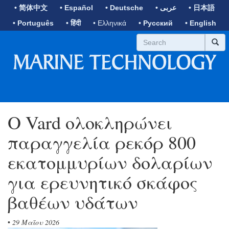
• 简体中文
• Español
• Deutsche
• عربى
• 日本語
• Português
• हिंदी
• Ελληνικά
• Русский
• English
Ο Vard ολοκληρώνει
παραγγελία ρεκόρ 800
εκατομμυρίων δολαρίων
για ερευνητικό σκάφος
βαθέων υδάτων
•
29 Μαΐου 2026