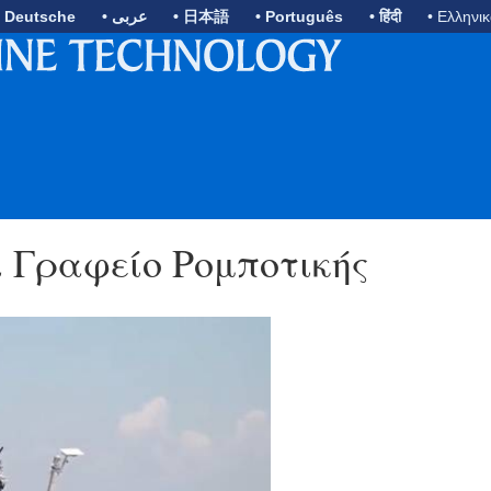
• Deutsche
• عربى
• 日本語
• Português
• हिंदी
• Ελληνι
 Γραφείο Ρομποτικής