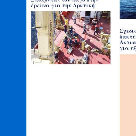
έρευνα για την Αρκτική
Σχεδι
δακτυ
Ακτιν
για ε