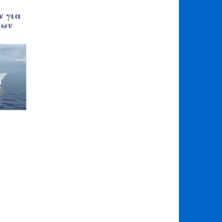
ν για
έων