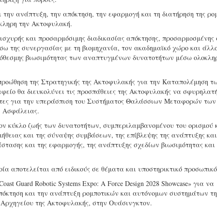
 την ανάπτυξη, την απόκτηση, την εφαρμογή και τη διατήρηση της ρο
κληρη την Ακτοφυλακή.
 ισχυρής και προσαρμόσιμης διαδικασίας απόκτησης, προσαρμοσμένης
έσω της συνεργασίας με τη βιομηχανία, τον ακαδημαϊκό χώρο και άλλ
πρόθεσμης βιωσιμότητας των αναπτυγμένων δυνατοτήτων μέσω ολοκλ
η προώθηση της Στρατηγικής της Ακτοφυλακής για την Καταπολέμηση τ
ίο θα διευκολύνει τις προσπάθειες της Ακτοφυλακής να σφυρηλατή
τητες για την υπεράσπιση του Συστήματος Θαλάσσιων Μεταφορών τω
ν Ασφάλειας.
ον κύκλο ζωής των δυνατοτήτων, συμπεριλαμβανομένου του ορισμού κ
μήθειας και της σύναψης συμβάσεων, της επίβλεψης της ανάπτυξης και
στασης και της εφαρμογής, της ανάπτυξης σχεδίων βιωσιμότητας και 
οία αποτελείται από ειδικούς σε θέματα και υποστηρικτικό προσωπικό
st Guard Robotic Systems Expo: A Force Design 2028 Showcase» για να
 απόκτηση και την ανάπτυξη ρομποτικών και αυτόνομων συστημάτων τη
ου Αρχηγείου της Ακτοφυλακής, στην Ουάσινγκτον.