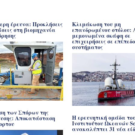
ερη έρευνα: Προκλήσεις
Κλιμάκωση του μη
άσεις στη βιομηχανία
επανδρωμένου στόλου: 
όρησης
μεμονωμένα σκάφη σε
επιχειρήσεις σε επίπεδο
συστήματος
ση των Σπόρων της
Η ερευνητική ομάδα το
υσης: Αποκατάσταση
Ινστιτούτου Ωκεανών Sc
ορτου
ανακαλύπτει 31 νέα εί