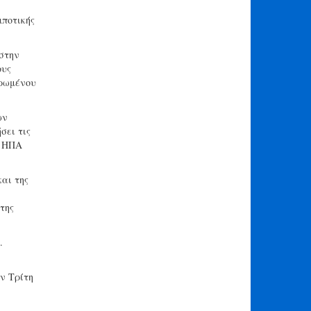
μποτικής
 στην
ους
ηρωμένου
ων
σει τις
ν ΗΠΑ
αι της
της
.
ν Τρίτη