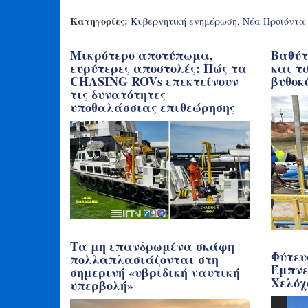
Κατηγορίες:
Κυβερνητική ενημέρωση
,
Νέα Προϊόντα
Μικρότερο αποτύπωμα,
Βαθύτ
ευρύτερες αποστολές: Πώς τα
και τ
CHASING ROVs επεκτείνουν
βυθοκ
τις δυνατότητες
υποθαλάσσιας επιθεώρησης
Τα μη επανδρωμένα σκάφη
Φύτευ
πολλαπλασιάζονται στη
Έμπνε
σημερινή «υβριδική ναυτική
Χελόχ
υπερβολή»