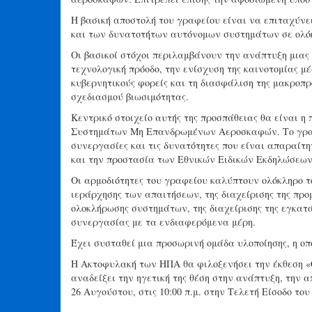
Η βασική αποστολή του γραφείου είναι να επιταχύνει
και των δυνατοτήτων αυτόνομων συστημάτων σε ολό
Οι βασικοί στόχοι περιλαμβάνουν την ανάπτυξη μιας
τεχνολογική πρόοδο, την ενίσχυση της καινοτομίας μ
κυβερνητικούς φορείς και τη διασφάλιση της μακρο
σχεδιασμού βιωσιμότητας.
Κεντρικό στοιχείο αυτής της προσπάθειας θα είναι 
Συστημάτων Μη Επανδρωμένων Αεροσκαφών. Το γραφε
συνεργασίες και τις δυνατότητες που είναι απαραί
και την προστασία των Εθνικών Ειδικών Εκδηλώσεω
Οι αρμοδιότητες του γραφείου καλύπτουν ολόκληρο τ
ιεράρχησης των απαιτήσεων, της διαχείρισης της προ
ολοκλήρωσης συστημάτων, της διαχείρισης της εγκατά
συνεργασίας με τα ενδιαφερόμενα μέρη.
Έχει συσταθεί μια προσωρινή ομάδα υλοποίησης, η οπ
Η Ακτοφυλακή των ΗΠΑ θα φιλοξενήσει την έκθεση «Coa
αναδείξει την ηγετική της θέση στην ανάπτυξη, την
26 Αυγούστου, στις 10:00 π.μ. στην Τελετή Είσοδο τ