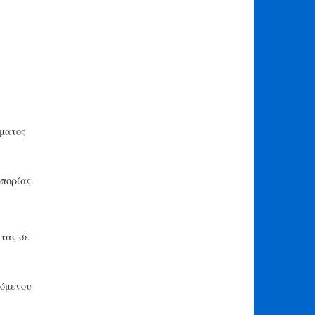
μματος
οπορίας.
τας σε
σόμενου