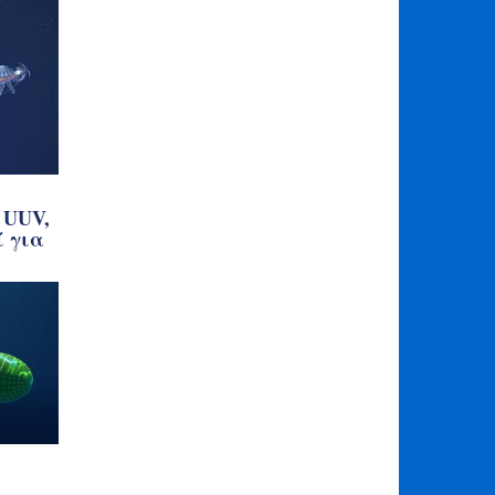
 UUV,
ί για