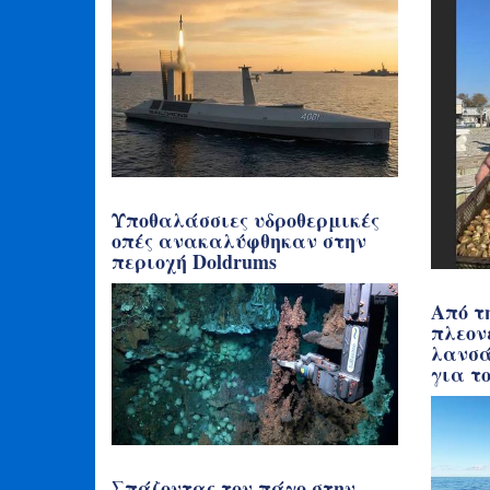
Υποθαλάσσιες υδροθερμικές
οπές ανακαλύφθηκαν στην
περιοχή Doldrums
Από τ
πλεον
λανσά
για τ
Σπάζοντας τον πάγο στην