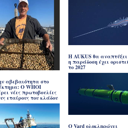
Η AUKUS θα αναπτύξει
η παράδοση έχει οριστε
το 2027
ην αβεβαιότητα στο
έκτημα: Ο WHOI
ρει νέες πρωτοβουλίες
ους εταίρους του κλάδου
Ο Vard ολοκληρώνει