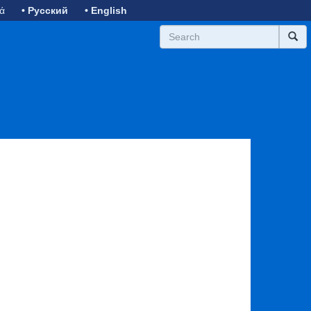
κά
• Русский
• English