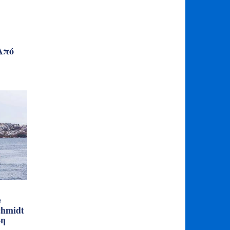
Από
υ
hmidt
δη