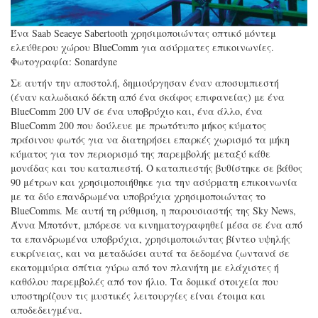
Ένα Saab Seaeye Sabertooth χρησιμοποιώντας οπτικό μόντεμ
ελεύθερου χώρου BlueComm για ασύρματες επικοινωνίες.
Φωτογραφία: Sonardyne
Σε αυτήν την αποστολή, δημιούργησαν έναν αποσυμπιεστή
(έναν καλωδιακό δέκτη από ένα σκάφος επιφανείας) με ένα
BlueComm 200 UV σε ένα υποβρύχιο και, ένα άλλο, ένα
BlueComm 200 που δούλευε με πρωτότυπο μήκος κύματος
πράσινου φωτός για να διατηρήσει επαρκές χωρισμό τα μήκη
κύματος για τον περιορισμό της παρεμβολής μεταξύ κάθε
μονάδας και του καταπιεστή. Ο καταπιεστής βυθίστηκε σε βάθος
90 μέτρων και χρησιμοποιήθηκε για την ασύρματη επικοινωνία
με τα δύο επανδρωμένα υποβρύχια χρησιμοποιώντας το
BlueComms. Με αυτή τη ρύθμιση, η παρουσιαστής της Sky News,
Άννα Μποτόντ, μπόρεσε να κινηματογραφηθεί μέσα σε ένα από
τα επανδρωμένα υποβρύχια, χρησιμοποιώντας βίντεο υψηλής
ευκρίνειας, και να μεταδώσει αυτά τα δεδομένα ζωντανά σε
εκατομμύρια σπίτια γύρω από τον πλανήτη με ελάχιστες ή
καθόλου παρεμβολές από τον ήλιο. Τα δομικά στοιχεία που
υποστηρίζουν τις μυστικές λειτουργίες είναι έτοιμα και
αποδεδειγμένα.