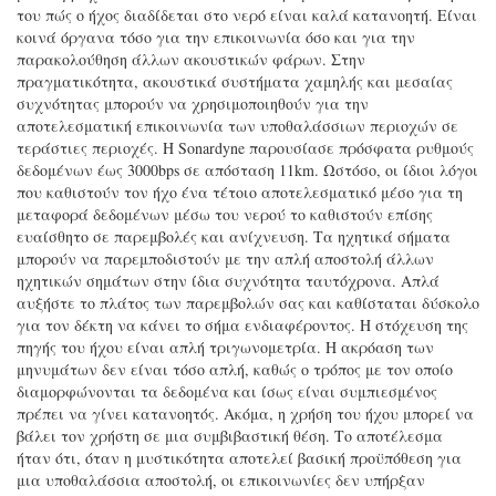
του πώς ο ήχος διαδίδεται στο νερό είναι καλά κατανοητή. Είναι
κοινά όργανα τόσο για την επικοινωνία όσο και για την
παρακολούθηση άλλων ακουστικών φάρων. Στην
πραγματικότητα, ακουστικά συστήματα χαμηλής και μεσαίας
συχνότητας μπορούν να χρησιμοποιηθούν για την
αποτελεσματική επικοινωνία των υποθαλάσσιων περιοχών σε
τεράστιες περιοχές. Η Sonardyne παρουσίασε πρόσφατα ρυθμούς
δεδομένων έως 3000bps σε απόσταση 11km. Ωστόσο, οι ίδιοι λόγοι
που καθιστούν τον ήχο ένα τέτοιο αποτελεσματικό μέσο για τη
μεταφορά δεδομένων μέσω του νερού το καθιστούν επίσης
ευαίσθητο σε παρεμβολές και ανίχνευση. Τα ηχητικά σήματα
μπορούν να παρεμποδιστούν με την απλή αποστολή άλλων
ηχητικών σημάτων στην ίδια συχνότητα ταυτόχρονα. Απλά
αυξήστε το πλάτος των παρεμβολών σας και καθίσταται δύσκολο
για τον δέκτη να κάνει το σήμα ενδιαφέροντος. Η στόχευση της
πηγής του ήχου είναι απλή τριγωνομετρία. Η ακρόαση των
μηνυμάτων δεν είναι τόσο απλή, καθώς ο τρόπος με τον οποίο
διαμορφώνονται τα δεδομένα και ίσως είναι συμπιεσμένος
πρέπει να γίνει κατανοητός. Ακόμα, η χρήση του ήχου μπορεί να
βάλει τον χρήστη σε μια συμβιβαστική θέση. Το αποτέλεσμα
ήταν ότι, όταν η μυστικότητα αποτελεί βασική προϋπόθεση για
μια υποθαλάσσια αποστολή, οι επικοινωνίες δεν υπήρξαν