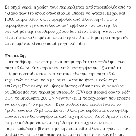
Σε ρηχά νερά, η χρήση τους περιορίζεται από παρεμβολές από το
ηλιακό φως (το οποίο όπως είδαμε μπορεί να φτάσει μέχρι και
1.000 μέτρα βάθος). Οι παρεμβολές από άλλες πηγές φωτός
περιορίζουν την αποτελεσματική εμβέλεια του μόντεμ. Οι
οπτικοί μόντεμ ελευθέρου χώρου δεν είναι επίσης αυτοί που
είναι συγκεκαλυμμένοι, λειτουργούν στο φάσμα ορατού φωτός
και επομένως είναι ορατοί με γυμνό μάτι.
Υπεριώδης
Προσπαθήσαμε να αντιμετωπίσουμε πρώτα την πρόκληση των
παρεμβολών. Εάν επρόκειτο να λειτουργήσουμε έξω από το
φάσμα ορατού φωτός, για να αποφύγουμε την παρεμβολή
τεχνητών φώτων, ποιο μήκος κύματος θα ήταν η καλύτερη
επιλογή; Ένα κεντρικό μήκος κύματος 405nm ήταν ένας καλός
συμβιβασμός που περιείχε υπεριώδη (UV) και μερικά ορατά ιώδη
φως, το BlueComm 200 UV γεννήθηκε. Η παραχώρηση που έπρεπε
να κάνουμε ήταν μεγάλη. Έχει ουσιαστικά μειωθεί κατά το
ήμισυ, έως και 75 μέτρα. Σε αντάλλαγμα κερδίσαμε δύο οφέλη.
Πρώτον, δεν θα υποφέραμε από τεχνητό φως. Αυτό σημαίνει ότι
θα μπορούσαμε να λειτουργήσουμε ταυτόχρονα κατά τη
μαγνητοσκόπηση βίντεο ή με την παρουσία άλλων πηγών φωτός.
Δεύτερον, θα μπορούσαμε να λειτουργήσουμε πιο κοντά στην