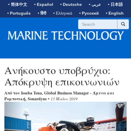
• 简体中文
• Español
• Deutsche
• عربى
• 日本語
• Português
• हिंदी
• Ελληνικά
• Русский
• English
Ανήκουστο υποβρύχιο:
Απόκρυψη επικοινωνιών
Από τον Ioseba Tena, Global Business Manager - Άμυνα και
Ρομποτική, Sonardyne
•
13 Μαΐου 2019
Previous
Next