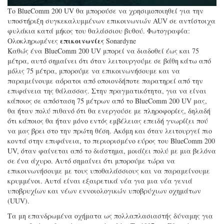
Το BlueComm 200 UV θα μπορούσε να χρησιμοποιηθεί για την
υποστήριξη συγκεκαλυμμένων επικοινωνιών AUV σε αντίστοιχα
φυλάκια κατά μήκος του θαλάσσιου βυθού. Φωτογραφία:
επικοινωνίες
Ολοκληρωμένες
Sonardyne
Καθώς ένα BlueComm 200 UV μπορεί να διαδοθεί έως και 75
μέτρα, αυτό σημαίνει ότι όταν λειτουργούμε σε βάθη κάτω από
μόλις 75 μέτρα, μπορούμε να επικοινωνήσουμε και να
παραμείνουμε αόρατοι από οποιονδήποτε παρατηρεί από την
επιφάνεια της θάλασσας. Στην πραγματικότητα, για να είναι
κάποιος σε απόσταση 75 μέτρων από το BlueComm 200 UV μας,
θα ήταν πολύ πιθανό ότι θα ενεργούσε με πληροφορίες, δηλαδή
ότι κάποιος θα ήταν μόνο εντός εμβέλειας επειδή γνωρίζει πού
να μας βρει στο την πρώτη θέση. Ακόμη και όταν λειτουργεί πιο
κοντά στην επιφάνεια, το περιορισμένο εύρος του BlueComm 200
UV, όταν φαίνεται από το διάστημα, μοιάζει πολύ με μια βελόνα
σε ένα άχυρο. Αυτό σημαίνει ότι μπορούμε τώρα να
επικοινωνήσουμε με τους υποθαλάσσιους και να παραμείνουμε
κρυμμένοι. Αυτά είναι εξαιρετικά νέα για μια νέα γενιά
υποβρυχίων και νέων εννοιολογικών υποβρύχιων οχημάτων
(UUV).
Τα μη επανδρωμένα οχήματα ως πολλαπλασιαστής δύναμης για