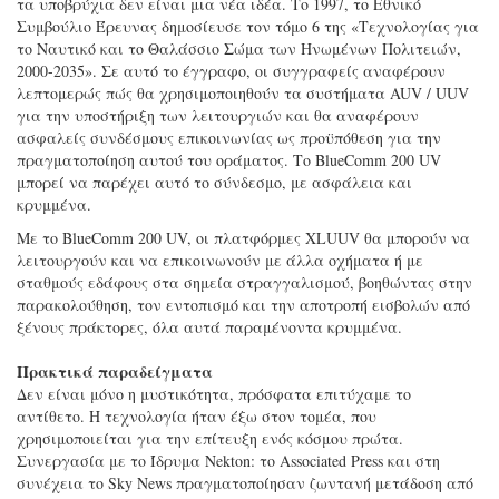
τα υποβρύχια δεν είναι μια νέα ιδέα. Το 1997, το Εθνικό
Συμβούλιο Έρευνας δημοσίευσε τον τόμο 6 της «Τεχνολογίας για
το Ναυτικό και το Θαλάσσιο Σώμα των Ηνωμένων Πολιτειών,
2000-2035». Σε αυτό το έγγραφο, οι συγγραφείς αναφέρουν
λεπτομερώς πώς θα χρησιμοποιηθούν τα συστήματα AUV / UUV
για την υποστήριξη των λειτουργιών και θα αναφέρουν
ασφαλείς συνδέσμους επικοινωνίας ως προϋπόθεση για την
πραγματοποίηση αυτού του οράματος. Το BlueComm 200 UV
μπορεί να παρέχει αυτό το σύνδεσμο, με ασφάλεια και
κρυμμένα.
Με το BlueComm 200 UV, οι πλατφόρμες XLUUV θα μπορούν να
λειτουργούν και να επικοινωνούν με άλλα οχήματα ή με
σταθμούς εδάφους στα σημεία στραγγαλισμού, βοηθώντας στην
παρακολούθηση, τον εντοπισμό και την αποτροπή εισβολών από
ξένους πράκτορες, όλα αυτά παραμένοντα κρυμμένα.
Πρακτικά παραδείγματα
Δεν είναι μόνο η μυστικότητα, πρόσφατα επιτύχαμε το
αντίθετο. Η τεχνολογία ήταν έξω στον τομέα, που
χρησιμοποιείται για την επίτευξη ενός κόσμου πρώτα.
Συνεργασία με το Ίδρυμα Nekton: το Associated Press και στη
συνέχεια το Sky News πραγματοποίησαν ζωντανή μετάδοση από