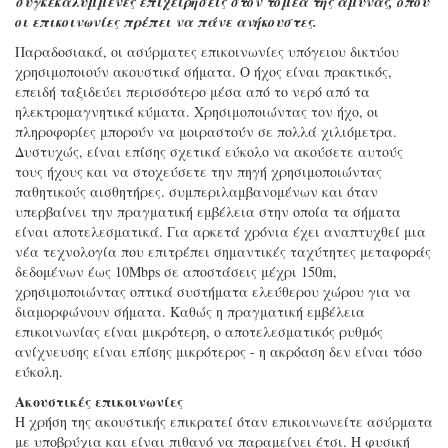
συγκεκαλυμμένες επιχειρήσεις στον τομέα της άμυνας, όπου
οι επικοινωνίες πρέπει να πάνε ανήκουστες.
Παραδοσιακά, οι ασύρματες επικοινωνίες υπόγειου δικτύου
χρησιμοποιούν ακουστικά σήματα. Ο ήχος είναι πρακτικός,
επειδή ταξιδεύει περισσότερο μέσα από το νερό από τα
ηλεκτρομαγνητικά κύματα. Χρησιμοποιώντας τον ήχο, οι
πληροφορίες μπορούν να μοιραστούν σε πολλά χιλιόμετρα.
Δυστυχώς, είναι επίσης σχετικά εύκολο να ακούσετε αυτούς
τους ήχους και να στοχεύσετε την πηγή χρησιμοποιώντας
παθητικούς αισθητήρες. συμπεριλαμβανομένων και όταν
υπερβαίνει την πραγματική εμβέλεια στην οποία τα σήματα
είναι αποτελεσματικά. Για αρκετά χρόνια έχει αναπτυχθεί μια
νέα τεχνολογία που επιτρέπει σημαντικές ταχύτητες μεταφοράς
δεδομένων έως 10Mbps σε αποστάσεις μέχρι 150m,
χρησιμοποιώντας οπτικά συστήματα ελεύθερου χώρου για να
διαμορφώνουν σήματα. Καθώς η πραγματική εμβέλεια
επικοινωνίας είναι μικρότερη, ο αποτελεσματικός ρυθμός
ανίχνευσης είναι επίσης μικρότερος - η ακρόαση δεν είναι τόσο
εύκολη.
Ακουστικές επικοινωνίες
Η χρήση της ακουστικής επικρατεί όταν επικοινωνείτε ασύρματα
με υποβρύχια και είναι πιθανό να παραμείνει έτσι. Η φυσική