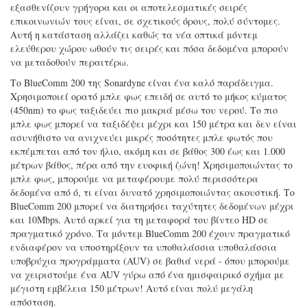
εξασθενίζουν γρήγορα και οι αποτελεσματικές σειρές
επικοινωνιών τους είναι, σε σχετικούς όρους, πολύ σύντομες.
Αυτή η κατάσταση αλλάζει καθώς τα νέα οπτικά μόντεμ
ελεύθερου χώρου ωθούν τις σειρές και πόσα δεδομένα μπορούν
να μεταδοθούν περαιτέρω.
Το BlueComm 200 της Sonardyne είναι ένα καλό παράδειγμα.
Χρησιμοποιεί ορατό μπλε φως επειδή σε αυτό το μήκος κύματος
(450nm) το φως ταξιδεύει πιο μακριά μέσω του νερού. Το πιο
μπλε φως μπορεί να ταξιδέψει μέχρι και 150 μέτρα και δεν είναι
ασυνήθιστο να ανιχνεύει μικρές ποσότητες μπλε φωτός που
εκπέμπεται από τον ήλιο, ακόμη και σε βάθος 300 έως και 1.000
μέτρων βάθος, πέρα από την ευοφική ζώνη! Χρησιμοποιώντας το
μπλε φως, μπορούμε να μεταφέρουμε πολύ περισσότερα
δεδομένα από ό, τι είναι δυνατό χρησιμοποιώντας ακουστική. Το
BlueComm 200 μπορεί να διατηρήσει ταχύτητες δεδομένων μέχρι
και 10Mbps. Αυτό αρκεί για τη μεταφορά του βίντεο HD σε
πραγματικό χρόνο. Τα μόντεμ BlueComm 200 έχουν πραγματικό
ενδιαφέρον να υποστηρίξουν τα υποθαλάσσια υποθαλάσσια
υποβρύχια προγράμματα (AUV) σε βαθιά νερά - όπου μπορούμε
να χειριστούμε ένα AUV γύρω από ένα ημισφαιρικό σχήμα με
μέγιστη εμβέλεια 150 μέτρων! Αυτό είναι πολύ μεγάλη
απόσταση.