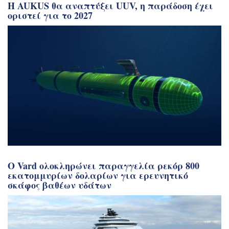
Η AUKUS θα αναπτύξει UUV, η παράδοση έχει
οριστεί για το 2027
Ο Vard ολοκληρώνει παραγγελία ρεκόρ 800
εκατομμυρίων δολαρίων για ερευνητικό
σκάφος βαθέων υδάτων