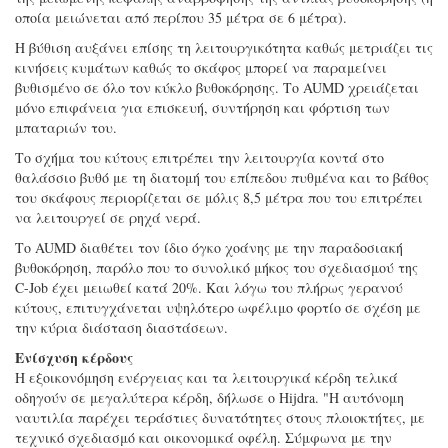
οποία μειώνεται από περίπου 35 μέτρα σε 6 μέτρα).
Η βύθιση αυξάνει επίσης τη λειτουργικότητα καθώς μετριάζει τις
κινήσεις κυμάτων καθώς το σκάφος μπορεί να παραμείνει
βυθισμένο σε όλο τον κύκλο βυθοκόρησης. Το AUMD χρειάζεται
μόνο επιφάνεια για επισκευή, συντήρηση και φόρτιση των
μπαταριών του.
Το σχήμα του κύτους επιτρέπει την λειτουργία κοντά στο
θαλάσσιο βυθό με τη διατομή του επίπεδου πυθμένα και το βάθος
του σκάφους περιορίζεται σε μόλις 8,5 μέτρα που του επιτρέπει
να λειτουργεί σε ρηχά νερά.
Το AUMD διαθέτει τον ίδιο όγκο χοάνης με την παραδοσιακή
βυθοκόρηση, παρόλο που το συνολικό μήκος του σχεδιασμού της
C-Job έχει μειωθεί κατά 20%. Και λόγω του πλήρως γερανού
κύτους, επιτυγχάνεται υψηλότερο ωφέλιμο φορτίο σε σχέση με
την κύρια διάσταση διαστάσεων.
Ενίσχυση κέρδους
Η εξοικονόμηση ενέργειας και τα λειτουργικά κέρδη τελικά
οδηγούν σε μεγαλύτερα κέρδη, δήλωσε ο Hijdra. "Η αυτόνομη
ναυτιλία παρέχει τεράστιες δυνατότητες στους πλοιοκτήτες, με
τεχνικό σχεδιασμό και οικονομικά οφέλη. Σύμφωνα με την