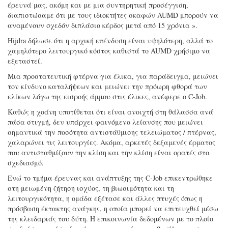
έρευνά μας, ακόμη και με μια συντηρητική προσέγγιση,
διαπιστώσαμε ότι με τους ιδιοκτήτες σκαφών AUMD μπορούν να
αναμένουν σχεδόν διπλάσιο κέρδος μετά από 15 χρόνια ».
Hijdra δήλωσε ότι η αρχική επένδυση είναι υψηλότερη, αλλά το
χαμηλότερο λειτουργικό κόστος καθιστά το AUMD χρήσιμο να
εξεταστεί.
Μια προστατευτική φτέρνα για έλικα, για παράδειγμα, μειώνει
τον κίνδυνο καταλήψεων και μειώνει την πρόωρη φθορά των
ελίκων λόγω της εισροής άμμου στις έλικες, ανέφερε ο C-Job.
Καθώς η χοάνη υποτίθεται ότι είναι ανοιχτή στη θάλασσα ανά
πάσα στιγμή, δεν υπάρχει φαινόμενο λείανσης που μειώνει
σημαντικά την ποσότητα αντιστάθμισης τελειώματος / πτέρνας,
χαλαρώνει τις λειτουργίες. Ακόμα, αρκετές δεξαμενές έρματος
που αντισταθμίζουν την κλίση και την κλίση είναι ορατές στο
σχεδιασμό.
Ενώ το τμήμα έρευνας και ανάπτυξης της C-Job επικεντρώθηκε
στη μειωμένη ζήτηση ισχύος, τη βιωσιμότητα και τη
λειτουργικότητα, η ομάδα εξέτασε και άλλες πτυχές όπως η
πρόσβαση έκτακτης ανάγκης, η οποία μπορεί να επιτευχθεί μέσω
της κλειδαριάς του δύτη. Η επικοινωνία δεδομένων με το πλοίο