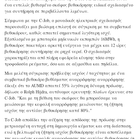
ένα εντελώς βυθισμένο σκάφος βυθοκόρησης ειδικά σχεδιασμένο
για συντήρηση σε περιβάλλοντα λιμένων.
Σύμφωνα με την C-Job, ο μοναδικός ηλεκτρικός σχεδιασμός
παρουσιάζει μια βιώσιμη επιλογή σε σύγκριση με τα συμβατικά
βυθοκόρους, καθώς απαιτεί σημαντικά λιγότερη ισχύ.
Εξοπλισμένο με μπαταρία μηδενικών εκπομπών 16MWh, η
βυθοκόρος πακετάρει αρκετή ενέργεια για μέχρι και 12 ώρες
βυθοκόρησης συντήρησης σε ρηχά νερά. Ο σχεδιασμός
χαρακτηρίζεται από πλήρη εφεδρεία κίνησης τόσο στην
τροφοδοσία ρεύματος, όσο και σε αζιμούθια και πηδάλια.
Μια μελέτη σύγκρισης πρόβλεψης ισχύος / ταχύτητας με ένα
συμβατικό βυθοκόρο βυθίσματος αναρρόφησης αναρρόφησης
έδειξε ότι το AUMD απαιτεί 55% λιγότερη δύναμη πρόωσης,
δήλωσε ο Rolph Hijdra, αυτόνομος ερευνητής πλοίων έρευνας στο
C-Job. "Και με τη βύθιση του σκάφους θα μπορούσαμε να
μειώσουμε την κεφαλή αναρρόφησης μειώνοντας τη ζήτηση
ισχύος της αντλίας βυθοκόρησης κατά 80%."
Το C-Job αποδίδει την αύξηση της απόδοσης της πρόωσης στην
μετριασμένη αντοχή στη δημιουργία κύματος και στη διάσπαση,
ενώ η βελτιωμένη ζήτηση ισχύος βυθοκόρησης είναι αποτέλεσμα
της μειωμένης κεφαλής αναρρόφησης της αντλίας βυθοκόρησης (η