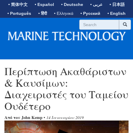
• 简体中文
• Español
• Deutsche
• عربى
• 日本語
• Português
• हिंदी
• Ελληνικά
• Русский
• English
Περίπτωση Ακαθάριστων
& Καυσίμων:
Διαχειριστές του Ταμείου
Ουδέτερο
Από τον John Kemp
•
14 Ιανουαρίου 2019
Previous
Next