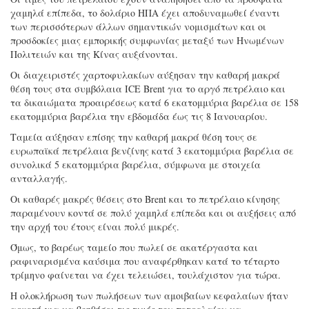
χαμηλά επίπεδα, το δολάριο ΗΠΑ έχει αποδυναμωθεί έναντι
των περισσότερων άλλων σημαντικών νομισμάτων και οι
προσδοκίες μιας εμπορικής συμφωνίας μεταξύ των Ηνωμένων
Πολιτειών και της Κίνας αυξάνονται.
Οι διαχειριστές χαρτοφυλακίων αύξησαν την καθαρή μακρά
θέση τους στα συμβόλαια ICE Brent για το αργό πετρέλαιο και
τα δικαιώματα προαιρέσεως κατά 6 εκατομμύρια βαρέλια σε 158
εκατομμύρια βαρέλια την εβδομάδα έως τις 8 Ιανουαρίου.
Ταμεία αύξησαν επίσης την καθαρή μακρά θέση τους σε
ευρωπαϊκά πετρέλαια βενζίνης κατά 3 εκατομμύρια βαρέλια σε
συνολικά 5 εκατομμύρια βαρέλια, σύμφωνα με στοιχεία
ανταλλαγής.
Οι καθαρές μακρές θέσεις στο Brent και το πετρέλαιο κίνησης
παραμένουν κοντά σε πολύ χαμηλά επίπεδα και οι αυξήσεις από
την αρχή του έτους είναι πολύ μικρές.
Όμως, το βαρέως ταμείο που πωλεί σε ακατέργαστα και
ραφιναρισμένα καύσιμα που αναφέρθηκαν κατά το τέταρτο
τρίμηνο φαίνεται να έχει τελειώσει, τουλάχιστον για τώρα.
Η ολοκλήρωση των πωλήσεων των αμοιβαίων κεφαλαίων ήταν