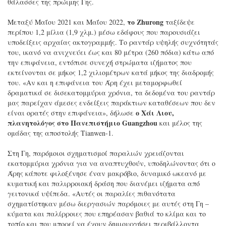
θάλασσες της πρώιμης Γης.
το Zhurong
Μεταξύ Μαΐου 2021 και Μαΐου 2022,
ταξίδεψε
περίπου 1,2 μίλια (1,9 χλμ.) μέσω εδάφους που παρουσιάζει
υποδείξεις αρχαίας ακτογραμμής. Το ραντάρ υψηλής συχνότητάς
του, ικανό να ανιχνεύει έως και 80 μέτρα (260 πόδια) κάτω από
την επιφάνεια, εντόπισε συνεχή στρώματα ιζήματος που
εκτείνονται σε μήκος 1,2 χιλιομέτρων κατά μήκος της διαδρομής
του. «Αν και η επιφάνεια του Άρη έχει μεταμορφωθεί
δραματικά σε δισεκατομμύρια χρόνια, τα δεδομένα του ραντάρ
μας παρείχαν άμεσες ενδείξεις παράκτιων καταθέσεων που δεν
ο Χάι Λιου,
είναι ορατές στην επιφάνεια», δήλωσε
πλανητολόγος στο Πανεπιστήμιο Guangzhou
και μέλος της
ομάδας της αποστολής Tianwen-1.
Στη Γη, παρόμοιοι σχηματισμοί παραλιών χρειάζονται
εκατομμύρια χρόνια για να αναπτυχθούν, υποδηλώνοντας ότι ο
Άρης κάποτε φιλοξένησε έναν μακρόβιο, δυναμικό ωκεανό με
κυματική και παλιρροιακή δράση που διανέμει ιζήματα από
γειτονικά υψίπεδα. «Αυτές οι παραλίες πιθανότατα
σχηματίστηκαν μέσω διεργασιών παρόμοιες με αυτές στη Γη –
κύματα και παλίρροιες που επηρέασαν βαθιά το κλίμα και το
τοπίο και που μπορεί να έχουν δημιουργήσει περιβάλλοντα