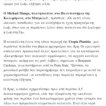
ώριμα για ζωή», εξήγησε ο Liu.
Ο Michael Manga, πλανητολόγος στο Πανεπιστήμιο της
Καλιφόρνια, στο Μπέρκλεϋ
, πρόσθεσε: «Οι ακτές είναι
ιδανικές τοποθεσίες για να αναζητήσετε ίχνη προηγούμενης
ζωής, όπως και οι παράκτιες ζώνες όπου πιστεύεται ότι ξεκίνησε
η ζωή στη Γη».
Utopia Planitia
Η ανακάλυψη έγινε στη νότια περιοχή της
, μια
τεράστια πεδιάδα στο βόρειο ημισφαίριο του Άρη. Οι ερευνητές
απέκλεισαν προσεκτικά άλλες προελεύσεις για τα κοιτάσματα.
«Σκεφτήκαμε τους αιολικούς αμμόλοφους, τα αρχαία κανάλια
ποταμών, ακόμη και τις ροές λάβας», σημείωσε ο Benjamin
Cardenas, γεωεπιστήμονας από το Penn State. "Ωστόσο, τα
μοναδικά μοτίβα που παρατηρήσαμε δεν ταιριάζουν με αυτά τα
χαρακτηριστικά - οι καταθέσεις στην παραλία παραμένουν η
καλύτερη εξήγηση."
Ο Άρης, ο οποίος σχηματίστηκε πριν από περίπου 4,5
δισεκατομμύρια χρόνια, είδε την εξαφάνιση της ωκεάνιας
φάσης του περίπου ένα δισεκατομμύριο χρόνια στην ιστορία του
λόγω των δραματικών κλιματικών αλλαγών. Ενώ λίγο νερό