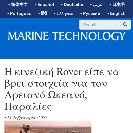
• 简体中文
• Español
• Deutsche
• عربى
• 日本語
• Português
• हिंदी
• Ελληνικά
• Русский
• English
Η κινεζική Rover είπε να
βρει στοιχεία για τον
Αρειανό Ωκεανό,
Παραλίες
•
25 Φεβρουαρίου 2025