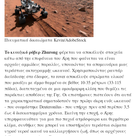
Πνευματικά δικαιώματα Kevin/AdobeStock
Το κινεζικό
ρόβερ
Zhurong
φέρεται να αποκάλυψε στοιχεία
κάτω από την επιφάνεια του Άρη που φαίνεται να είναι
αρχαίες αμμώδεις παραλίες, υπονοώντας τα απομεινάρια μιας
τεράστιας ακτογραμμής ωκεανού. Χρησιμοποιώντας ραντάρ
διείσδυσης στο έδαφος, το rover αποκάλυψε στρώματα υλικού
που μοιάζει με άμμο θαμμένο σε βάθος 10-35 μέτρων (33-115
πόδια), διατεταγμένα σε μια ομοιόμορφη κλίση που θυμίζει τις
παράκτιες αποθέσεις της Γης. Οι επιστήμονες πιστεύουν ότι αυτά
τα χαρακτηριστικά σηματοδοτούν την πρώην άκρη ενός ωκεανού
- που ονομάστηκε Deuteronilus - που υπήρχε πριν από περίπου 3,5
έως 4 δισεκατομμύρια χρόνια. Εκείνη την εποχή, ο Άρης
υπερηφανευόταν για μια πιο παχιά ατμόσφαιρα και θερμότερο
κλίμα, συνθήκες που μπορεί να υποστήριζαν τεράστια σώματα
υγρού νερού ικανά να καλλιεργήσουν ζωή, όπως οι αρχέγονες