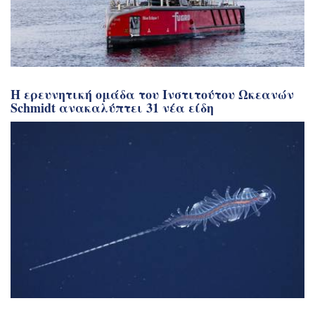
Η ερευνητική ομάδα του Ινστιτούτου Ωκεανών
Schmidt ανακαλύπτει 31 νέα είδη